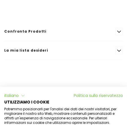
Confronta Prodotti
La mia lista desideri
Informazioni
italiano
Politica sulla riservatezza
L'Officina di Aulina
UTILIZZIAMO I COOKIE
Potremmo posizionarli per l'analisi dei dati dei nostri visitatori, per
Il mio account
migliorare il nostro sito Web, mostrare contenuti personalizzati e
offrirti un'esperienza di navigazione eccezionale. Per ulteriori
informazioni sui cookie che utilizziamo aprire le impostazioni.
Newsletter