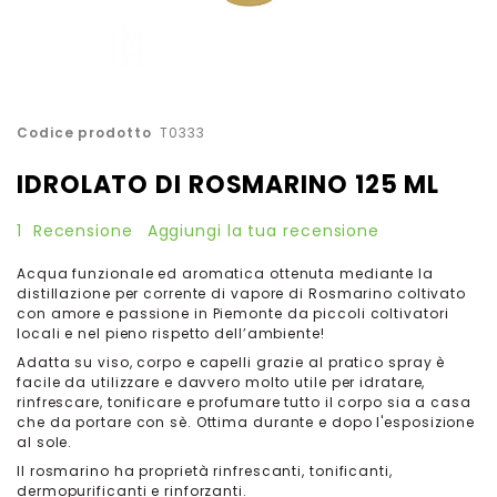
Vai
Codice prodotto
T0333
all'inizio
della
IDROLATO DI ROSMARINO 125 ML
galleria
di
1
Recensione
Aggiungi la tua recensione
immagini
Acqua funzionale ed aromatica ottenuta mediante la
distillazione per corrente di vapore di Rosmarino coltivato
con amore e passione in Piemonte da piccoli coltivatori
locali e nel pieno rispetto dell’ambiente!
Adatta su viso, corpo e capelli grazie al pratico spray è
facile da utilizzare e davvero molto utile per idratare,
rinfrescare, tonificare e profumare tutto il corpo sia a casa
che da portare con sè. Ottima durante e dopo l'esposizione
al sole.
Il rosmarino ha proprietà rinfrescanti, tonificanti,
dermopurificanti e rinforzanti.