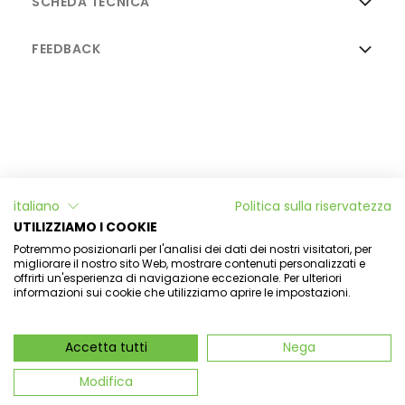
SCHEDA TECNICA
FEEDBACK
Informazioni
italiano
Politica sulla riservatezza
L'Officina di Aulina
UTILIZZIAMO I COOKIE
Potremmo posizionarli per l'analisi dei dati dei nostri visitatori, per
Il mio account
migliorare il nostro sito Web, mostrare contenuti personalizzati e
offrirti un'esperienza di navigazione eccezionale. Per ulteriori
informazioni sui cookie che utilizziamo aprire le impostazioni.
Newsletter
Accetta tutti
Nega
Aulina Srl - Via dell'aulina 14 - 12035 Racconigi -
P.IVA 03409880048 - CN-288649 -
Modifica
aulinasrl@pec.cgn.it