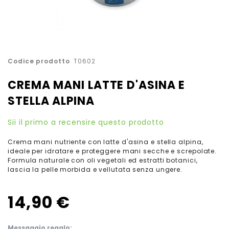
Vai
Codice prodotto
T0602
all'inizio
della
CREMA MANI LATTE D'ASINA E
galleria
di
STELLA ALPINA
immagini
Sii il primo a recensire questo prodotto
Crema mani nutriente con latte d'asina e stella alpina,
ideale per idratare e proteggere mani secche e screpolate.
Formula naturale con oli vegetali ed estratti botanici,
lascia la pelle morbida e vellutata senza ungere.
14,90 €
Messaggio regalo