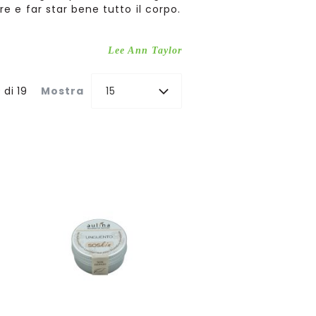
e e far star bene tutto il corpo.
Lee Ann Taylor
9
di
19
Mostra
15
Aggiungi al Carrello