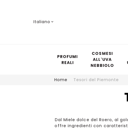
Lingua
Italiano
COSMESI
PROFUMI
ALL'UVA
REALI
NEBBIOLO
Home
Tesori del Piemonte
Dal Miele dolce del Roero, al gol
offre ingredienti con caratteris