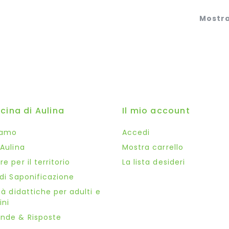
Mostr
icina di Aulina
Il mio account
iamo
Accedi
 Aulina
Mostra carrello
e per il territorio
La lista desideri
 di Saponificazione
tà didattiche per adulti e
ni
nde & Risposte