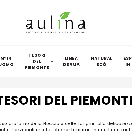
TESORI
N°14
LINEA
NATURAL
ESP
DEL
UOMO
DERMA
ECÒ
IN
PIEMONTE
TESORI DEL PIEMONT
oso profumo della Nocciola delle Langhe, alla delicatezza d
tiche funzionali uniche che restituiamo in una linea mol