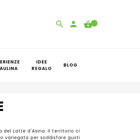
ERIENZE
IDEE
BLOG
 AULINA
REGALO
E
el Latte d'Asina. Il territorio ci
to variegata per soddisfare gusti