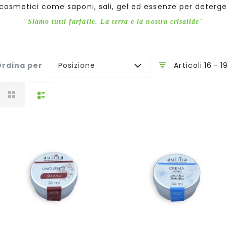
 cosmetici come saponi, sali, gel ed essenze per deterger
"Siamo tutti farfalle. La terra è la nostra crisalide"
Articoli
16
-
1
rdina per
Posizione
Aggiungi al Carrello
Aggiungi al Carrello