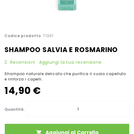
Vai
Codice prodotto
T1301
all'inizio
della
SHAMPOO SALVIA E ROSMARINO
galleria
di
2
Recensioni
Aggiungi la tua recensione
immagini
Shampoo naturale delicato che purifica il cuoio capelluto
e rinforza i capelli.
14,90 €
Quantità:
Aggiungi al Carrello