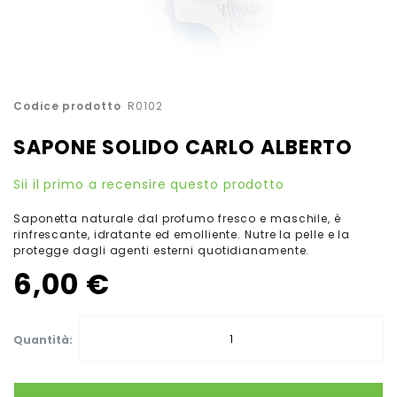
Vai
Codice prodotto
R0102
all'inizio
della
SAPONE SOLIDO CARLO ALBERTO
galleria
di
Sii il primo a recensire questo prodotto
immagini
Saponetta naturale dal profumo fresco e maschile, è
rinfrescante, idratante ed emolliente. Nutre la pelle e la
protegge dagli agenti esterni quotidianamente.
6,00 €
Quantità: