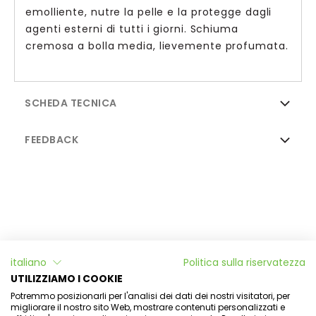
emolliente, nutre la pelle e la protegge dagli
agenti esterni di tutti i giorni. Schiuma
cremosa a bolla media, lievemente profumata.
SCHEDA TECNICA
FEEDBACK
Informazioni
italiano
Politica sulla riservatezza
L'Officina di Aulina
UTILIZZIAMO I COOKIE
Potremmo posizionarli per l'analisi dei dati dei nostri visitatori, per
Il mio account
migliorare il nostro sito Web, mostrare contenuti personalizzati e