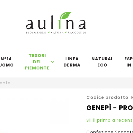
TESORI
N°14
LINEA
NATURAL
ESP
DEL
UOMO
DERMA
ECÒ
IN
PIEMONTE
iente
Vai
Codice prodotto
all'inizio
GENEPÌ - PR
della
galleria
Sii il primo a recen
di
immagini
Confezione Sognat