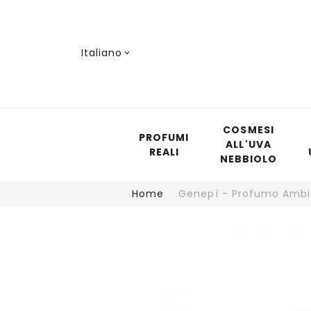
Lingua
Italiano
COSMESI
PROFUMI
ALL'UVA
REALI
NEBBIOLO
Home
Genepì - Profumo Amb
Vai
alla
fine
della
galleria
di