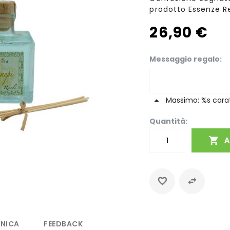
prodotto Essenze Re
26,90 €
Messaggio regalo
Massimo: %s carat
Quantità:
A
CNICA
FEEDBACK