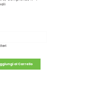
ali
teri
ggiungi al Carrello