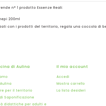
nde n° 1 prodotto Essenze Reali:
nepi 200ml
zati con i prodotti del territorio, regala una coccola di 
icina di Aulina
Il mio account
iamo
Accedi
 Aulina
Mostra carrello
e per il territorio
La lista desideri
 di Saponificazione
tà didattiche per adulti e