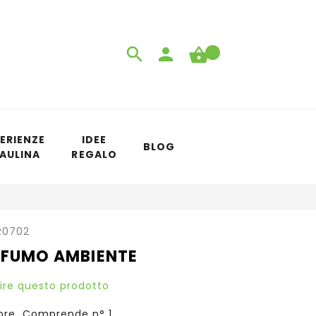
ERIENZE
IDEE
BLOG
 AULINA
REGALO
R0702
OFUMO AMBIENTE
sire questo prodotto
ore, Comprende n° 1