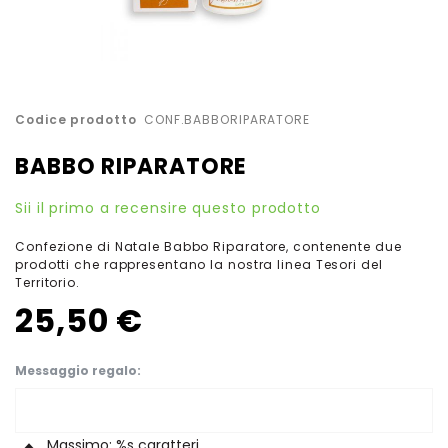
Vai
Codice prodotto
CONF.BABBORIPARATORE
all'inizio
della
BABBO RIPARATORE
galleria
di
Sii il primo a recensire questo prodotto
immagini
Confezione di Natale Babbo Riparatore, contenente due
prodotti che rappresentano la nostra linea Tesori del
Territorio.
25,50 €
Messaggio regalo
Massimo: %s caratteri