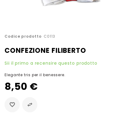
Vai
Codice prodotto
C0113
all'inizio
della
CONFEZIONE FILIBERTO
galleria
di
Sii il primo a recensire questo prodotto
immagini
Elegante tris per il benessere.
8,50 €