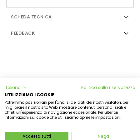
SCHEDA TECNICA
FEEDBACK
Informazioni
italiano
Politica sulla riservatezza
L'Officina di Aulina
UTILIZZIAMO I COOKIE
Potremmo posizionarli per l'analisi dei dati dei nostri visitatori, per
Il mio account
migliorare il nostro sito Web, mostrare contenuti personalizzati e
offrirti un'esperienza di navigazione eccezionale. Per ulteriori
informazioni sui cookie che utilizziamo aprire le impostazioni.
Newsletter
Accetta tutti
Nega