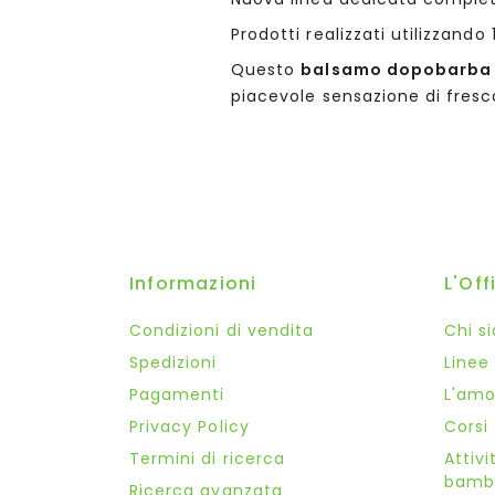
Prodotti realizzati utilizzando 1
Questo
balsamo dopobarba
piacevole sensazione di fresca
Informazioni
L'Off
Condizioni di vendita
Chi s
Spedizioni
Linee
Pagamenti
L'amor
Privacy Policy
Corsi
Termini di ricerca
Attivi
bambi
Ricerca avanzata