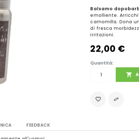
Balsamo dopobar
emolliente. Arricchi
camomilla. Dona un
di fresca morbidezz
irritazioni.
22,00 €
Quantità:
A
CNICA
FEEDBACK
tamente all'uomo!