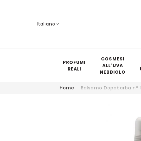
Lingua
Italiano
COSMESI
PROFUMI
ALL'UVA
REALI
NEBBIOLO
Home
Balsamo Dopobarba n°
Vai
alla
fine
della
galleria
di