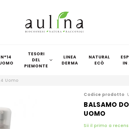
TESORI
N°14
LINEA
NATURAL
ESP
DEL
UOMO
DERMA
ECÒ
IN
PIEMONTE
 14 Uomo
Vai
Codice prodotto
all'inizio
BALSAMO DO
della
UOMO
galleria
di
immagini
Sii il primo a recen