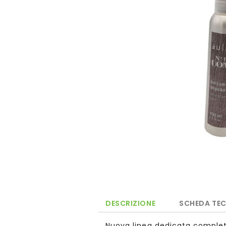
immagini
DESCRIZIONE
SCHEDA TE
Nuova linea dedicata comple