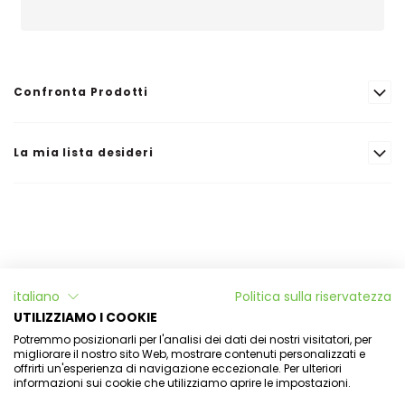
Confronta Prodotti
La mia lista desideri
Informazioni
italiano
Politica sulla riservatezza
L'Officina di Aulina
UTILIZZIAMO I COOKIE
Potremmo posizionarli per l'analisi dei dati dei nostri visitatori, per
Il mio account
migliorare il nostro sito Web, mostrare contenuti personalizzati e
offrirti un'esperienza di navigazione eccezionale. Per ulteriori
informazioni sui cookie che utilizziamo aprire le impostazioni.
Newsletter