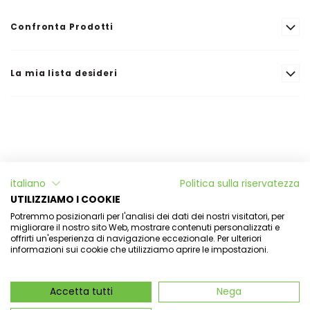
Confronta Prodotti
La mia lista desideri
Informazioni
italiano
Politica sulla riservatezza
L'Officina di Aulina
UTILIZZIAMO I COOKIE
Potremmo posizionarli per l'analisi dei dati dei nostri visitatori, per
Il mio account
migliorare il nostro sito Web, mostrare contenuti personalizzati e
offrirti un'esperienza di navigazione eccezionale. Per ulteriori
informazioni sui cookie che utilizziamo aprire le impostazioni.
Newsletter
Accetta tutti
Nega
Aulina Srl - Via dell'aulina 14 - 12035 Racconigi -