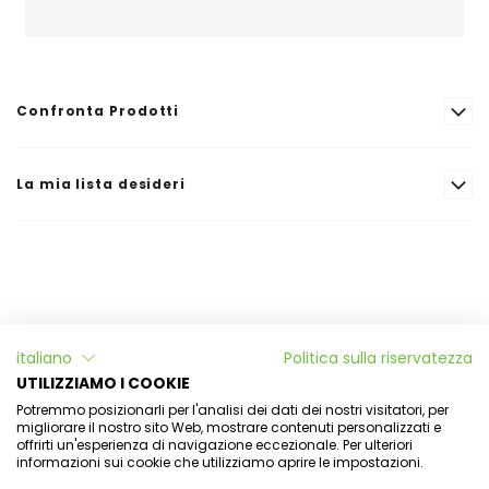
Confronta Prodotti
La mia lista desideri
Informazioni
italiano
Politica sulla riservatezza
L'Officina di Aulina
UTILIZZIAMO I COOKIE
Potremmo posizionarli per l'analisi dei dati dei nostri visitatori, per
Il mio account
migliorare il nostro sito Web, mostrare contenuti personalizzati e
offrirti un'esperienza di navigazione eccezionale. Per ulteriori
informazioni sui cookie che utilizziamo aprire le impostazioni.
Newsletter