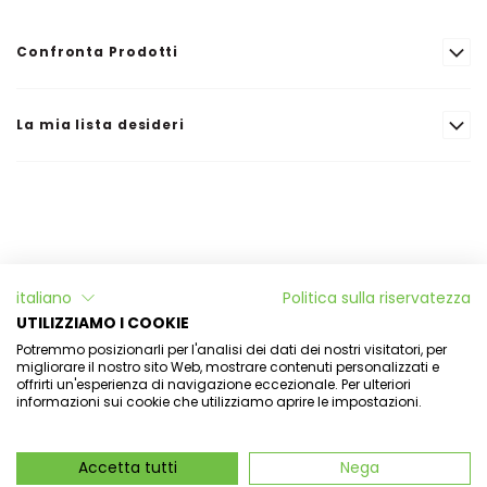
Confronta Prodotti
La mia lista desideri
Informazioni
italiano
Politica sulla riservatezza
L'Officina di Aulina
UTILIZZIAMO I COOKIE
Potremmo posizionarli per l'analisi dei dati dei nostri visitatori, per
Il mio account
migliorare il nostro sito Web, mostrare contenuti personalizzati e
offrirti un'esperienza di navigazione eccezionale. Per ulteriori
informazioni sui cookie che utilizziamo aprire le impostazioni.
Newsletter
Accetta tutti
Nega
Aulina Srl - Via dell'aulina 14 - 12035 Racconigi -