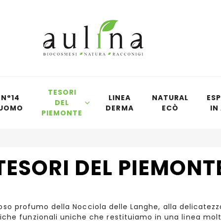
TESORI
N°14
LINEA
NATURAL
ESP
DEL
UOMO
DERMA
ECÒ
IN
PIEMONTE
TESORI DEL PIEMONT
oso profumo della Nocciola delle Langhe, alla delicatezza d
tiche funzionali uniche che restituiamo in una linea mol