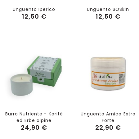
Unguento Iperico
Unguento SOSkin
i
12,50 €
12,50 €
i
Aggiungi al Carrello
Aggiungi al Carrello
i
i
i
Burro Nutriente - Karité
Unguento Arnica Extra
ed Erbe alpine
Forte
24,90 €
22,90 €