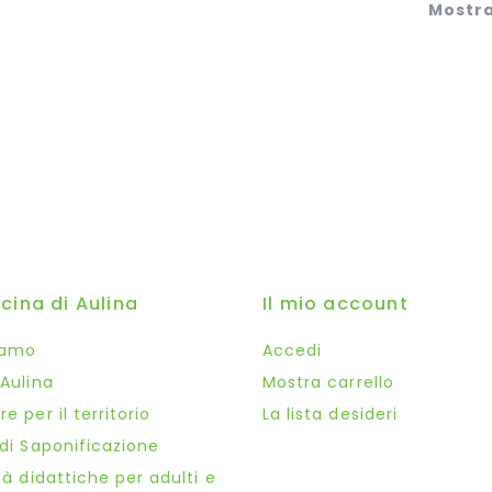
Mostr
icina di Aulina
Il mio account
iamo
Accedi
 Aulina
Mostra carrello
e per il territorio
La lista desideri
 di Saponificazione
tà didattiche per adulti e