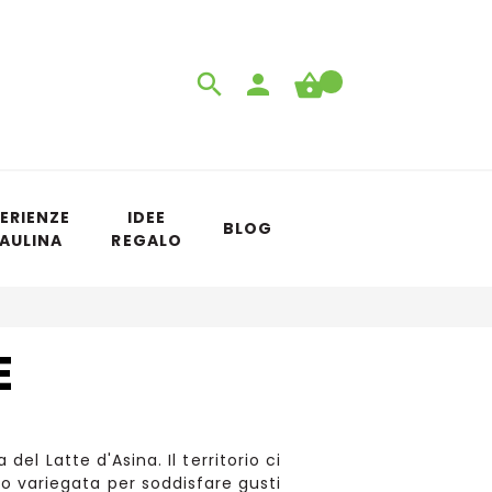
ERIENZE
IDEE
BLOG
 AULINA
REGALO
E
el Latte d'Asina. Il territorio ci
to variegata per soddisfare gusti