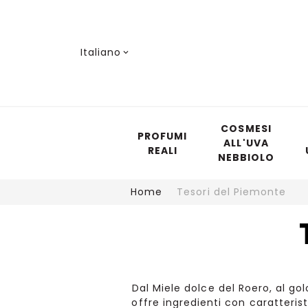
Lingua
Italiano
COSMESI
PROFUMI
ALL'UVA
REALI
NEBBIOLO
Home
Tesori del Piemonte
Dal Miele dolce del Roero, al gol
offre ingredienti con caratteris