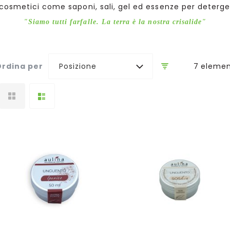
 cosmetici come saponi, sali, gel ed essenze per deterger
"Siamo tutti farfalle. La terra è la nostra crisalide"
7
elemen
rdina per
Posizione
Aggiungi al Carrello
Aggiungi al Carrello