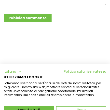
Pubblica commento
Informazioni
italiano
Politica sulla riservatezza
L'Officina di Aulina
UTILIZZIAMO I COOKIE
Potremmo posizionarli per l'analisi dei dati dei nostri visitatori, per
Il mio account
migliorare il nostro sito Web, mostrare contenuti personalizzati e
offrirti un'esperienza di navigazione eccezionale. Per ulteriori
informazioni sui cookie che utilizziamo aprire le impostazioni.
Newsletter
Accetta tutti
Nega