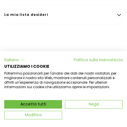
La mia lista desideri
Informazioni
italiano
Politica sulla riservatezza
L'Officina di Aulina
UTILIZZIAMO I COOKIE
Potremmo posizionarli per l'analisi dei dati dei nostri visitatori, per
Il mio account
migliorare il nostro sito Web, mostrare contenuti personalizzati e
offrirti un'esperienza di navigazione eccezionale. Per ulteriori
informazioni sui cookie che utilizziamo aprire le impostazioni.
Newsletter
Accetta tutti
Nega
Aulina Srl - Via dell'aulina 14 - 12035 Racconigi -
P.IVA 03409880048 - CN-288649 -
Modifica
aulinasrl@pec.cgn.it