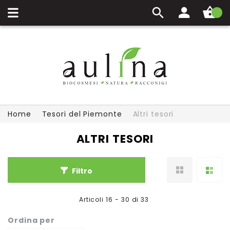
Carrello
Home
Tesori del Piemonte
Altri tesori
ALTRI TESORI
Filtro
Articoli
16
-
30
di
33
Ordina per