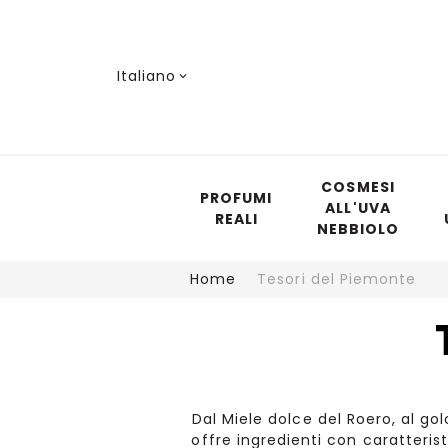
Lingua
Italiano
COSMESI
PROFUMI
ALL'UVA
REALI
NEBBIOLO
Home
Tesori del Piemonte
Dal Miele dolce del Roero, al gol
offre ingredienti con caratteris