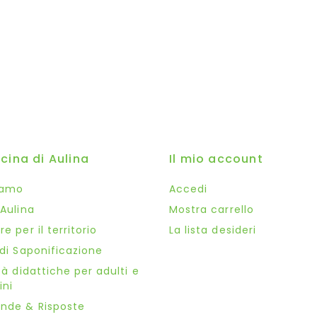
icina di Aulina
Il mio account
iamo
Accedi
 Aulina
Mostra carrello
e per il territorio
La lista desideri
 di Saponificazione
tà didattiche per adulti e
ni
nde & Risposte