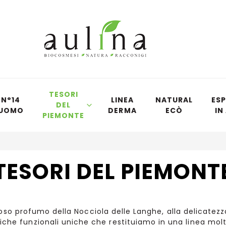
TESORI
N°14
LINEA
NATURAL
ESP
DEL
UOMO
DERMA
ECÒ
IN
PIEMONTE
TESORI DEL PIEMONT
oso profumo della Nocciola delle Langhe, alla delicatezza d
tiche funzionali uniche che restituiamo in una linea mol