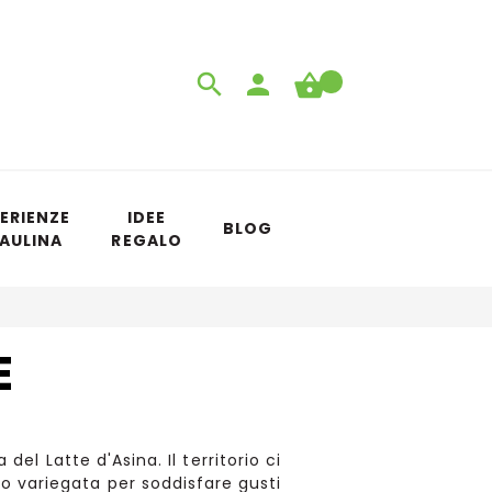
ERIENZE
IDEE
BLOG
 AULINA
REGALO
E
el Latte d'Asina. Il territorio ci
to variegata per soddisfare gusti